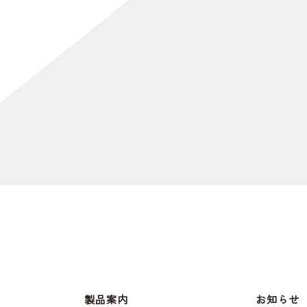
[%article_date_notime_dot%]
製品案内
お知らせ