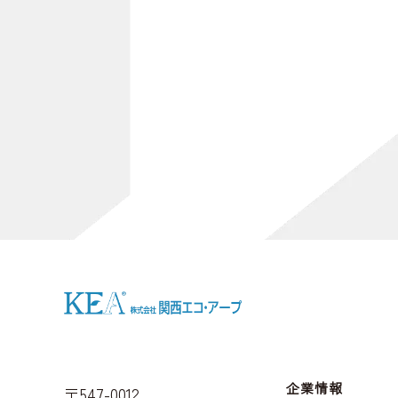
[%article_list_start%]
[%category%]
[%title%]
[%lead%]
[%article_short_50%]
[%navi-pagenation%]
企業情報
〒547-0012